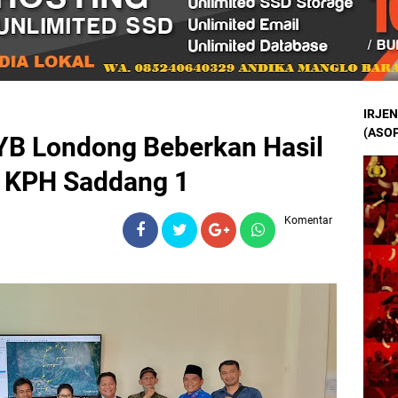
IRJEN
(ASOP
, YB Londong Beberkan Hasil
 KPH Saddang 1
Komentar