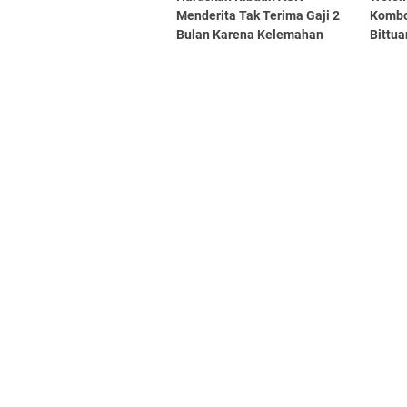
Menderita Tak Terima Gaji 2
Kombo
Bulan Karena Kelemahan
Bittu
Pemda?