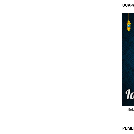
UCAPA
Sek
PEME