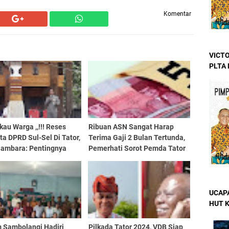
Komentar
VICTO
PLTA
au Warga ,,!!! Reses
Ribuan ASN Sangat Harap
a DPRD Sul-Sel Di Tator,
Terima Gaji 2 Bulan Tertunda,
 Sambara: Pentingnya
Pemerhati Sorot Pemda Tator
dikan, Meningkatkan
t Dan Martabat!!
UCAP
HUT 
 Sambolangi Hadiri
Pilkada Tator 2024, VDB Siap