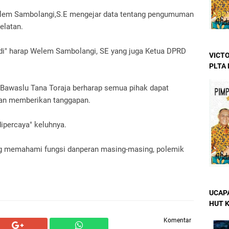
Welem Sambolangi,S.E mengejar data tentang pengumuman
elatan.
adi" harap Welem Sambolangi, SE yang juga Ketua DPRD
VICTO
PLTA
ua Bawaslu Tana Toraja berharap semua pihak dapat
an memberikan tanggapan.
dipercaya" keluhnya.
g memahami fungsi danperan masing-masing, polemik
UCAP
HUT 
Komentar