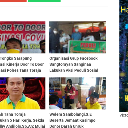
 Tongko Sarapung
Organisasi Grup Facebook
asi Kinerja Door To Door
Sangtorayan Sanginaa
asi Polres Tana Toraja
Lakukan Aksi Peduli Sosial
b Tana Toraja
Welem Sambolangi,S.E
Vict
ukan 5 Hari Kerja, Sekda
Beserta Jemaat Kasimpo
dhy Andilolo,Sp.An: Mulai
Donor Darah Unruk