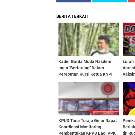
BERITA TERKAIT
Kader Garda Muda Nasdem
Lurah
Ingin "Bertarung" Dalam
Apresi
Perebutan Kursi Ketua KNPI
Vaksin
Toraja Utara
KPUD Tana Toraja Gelar Rapat
Pemka
Koordinasi Monitoring
Berlak
Pembentukan KPPS Bagi PPK
dr. Ru