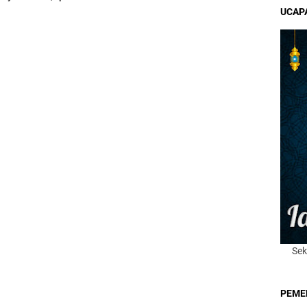
ku Minggu Depan
Kemanusiaan
UCAPA
Sek
PEME